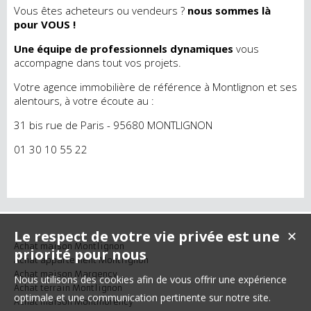
Vous êtes acheteurs ou vendeurs ?
nous sommes là
pour VOUS !
Une équipe de professionnels dynamiques
vous
accompagne dans tout vos projets.
Votre agence immobilière de référence à Montlignon et ses
alentours, à votre écoute au :
31 bis rue de Paris - 95680 MONTLIGNON
01 30 10 55 22
Le respect de votre vie privée est une
✕
Achat maison Montlignon
priorité pour nous
Achat appartement Montlignon
Achat maison Margency
Nous utilisons des cookies afin de vous offrir une expérience
Achat terrain Montlignon
optimale et une communication pertinente sur notre site.
Achat maison Montmorency