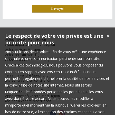
Le respect de votre vie privée est une
✕
Achat maison Montlignon
priorité pour nous
Achat appartement Montlignon
Achat maison Margency
Nous utilisons des cookies afin de vous offrir une expérience
Achat terrain Montlignon
optimale et une communication pertinente sur notre site.
Achat maison Montmorency
Grace à ces technologies, nous pouvons vous proposer du
Achat appartement Margency
contenu en rapport avec vos centres d'intérêt. Ils nous
Terrain à vendre Montlignon
permettent également d'améliorer la qualité de nos services et
Maison à vendre Montlignon
la convivialité de notre site internet. Nous utiliserons
Appartement à vendre Margency
Maison à vendre Montlignon
uniquement les données personnelles pour lesquelles vous
Appartement à vendre Montlignon
avez donné votre accord. Vous pouvez les modifier à
Maison à vendre Montlignon
n'importe quel moment via la rubrique "Gérer les cookies" en
bas de notre site, à l'exception des cookies essentiels à son