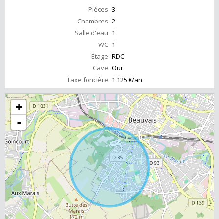
Pièces
3
Chambres
2
Salle d'eau
1
WC
1
Étage
RDC
Cave
Oui
Taxe foncière
1 125 €/an
+
-