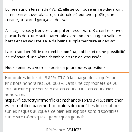
Edifiée sur un terrain de 472m2, elle se compose en rez-de-jardin,
d'une entrée avec placard, un double séjour avec poêle, une
cuisine, un grand garage et des wc.
A l'étage, vous y trouverez un palier desservant, 3 chambres avec
placards dont une suite parentale avec son dressing, sa salle de
bains et ses wc, une salle de bains supplémentaire et des wc.
La maison bénéficie de combles aménageables et d'une possibilité
de création d'une 4ème chambre en rez-de-chaussée.
Nous sommes à votre disposition pour toutes questions.
Honoraires inclus de 3.85% TTC à la charge de l'acquéreur.
Prix hors honoraires 520 000 €.Dans une copropriété de 20
lots. Aucune procédure n'est en cours. DPE en cours Nos
honoraires :
https://files.netty.immo/file/saintcharles/161/0B715/saint_charl
es_immobilier_bareme_honoraires.docx.pdf
Les informations
sur les risques auxquels ce bien est exposé sont disponibles
sur le site Géorisques : georisques.gouv.fr
Référence
VM1022