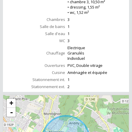
• chambre 3, 10,50 m²
• dressing, 1,55 m²
• wc, 1,52 m²
Chambres
3
Salle de bains
1
Salle d'eau
1
WC
3
Electrique
Chauffage
Granulés
Individuel
Ouvertures
PVC, Double vitrage
Cuisine
Aménagée et équipée
Stationnement int.
1
Stationnement ext.
2
+
-