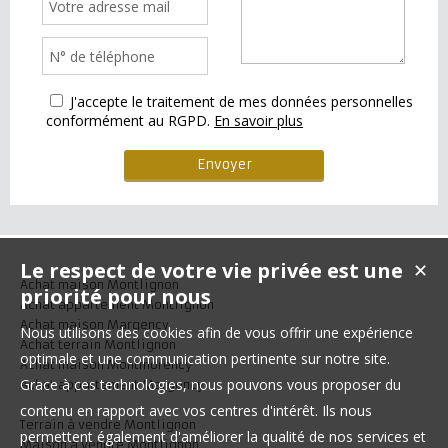
J'accepte le traitement de mes données personnelles
conformément au RGPD.
En savoir plus
Le respect de votre vie privée est une
✕
Achat maison Montlignon
priorité pour nous
Achat appartement Montlignon
Achat maison Margency
Nous utilisons des cookies afin de vous offrir une expérience
Achat terrain Montlignon
optimale et une communication pertinente sur notre site.
Achat maison Montmorency
Grace à ces technologies, nous pouvons vous proposer du
Achat appartement Margency
contenu en rapport avec vos centres d'intérêt. Ils nous
Terrain à vendre Montlignon
permettent également d'améliorer la qualité de nos services et
Maison à vendre Montlignon