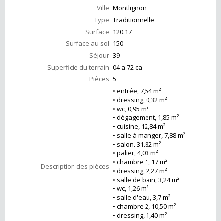
Ville
Montlignon
Type
Traditionnelle
Surface
120.17
Surface au sol
150
Séjour
39
Superficie du terrain
04 a 72 ca
Pièces
5
• entrée, 7,54 m²
• dressing, 0,32 m²
• wc, 0,95 m²
• dégagement, 1,85 m²
• cuisine, 12,84 m²
• salle à manger, 7,88 m²
• salon, 31,82 m²
• palier, 4,03 m²
• chambre 1, 17 m²
Description des pièces
• dressing, 2,27 m²
• salle de bain, 3,24 m²
• wc, 1,26 m²
• salle d'eau, 3,7 m²
• chambre 2, 10,50 m²
• dressing, 1,40 m²