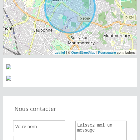
Leaflet
| ©
OpenStreetMap
|
Foursquare
contributors
Nous contacter