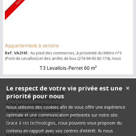
Vendu
Appartement à vendre
Ref. VA2161
: Au pied des commerces, à proximité du Métro n°3
(Pont de Levallois) et des arrêts de bus (274-94-93-82-174), nous
vous proposons cet appartement de type F3/F4. Situé au 4ème
T3 Levallois-Perret
60 m²
étage d'un bel immeuble ancien avec ascenseur, il est doté d'une
belle luminosité grâce à sa double exposition et se compose
comme suit : Entrée, salle de bains avec wc, cuisine, séjour, 2
chambres, un bureau et u...
Le respect de votre vie privée est une
✕
Achat appartement Montlignon
priorité pour nous
Achat appartement Margency
Achat appartement Beauvais
Nous utilisons des cookies afin de vous offrir une expérience
Achat appartement Eaubonne
optimale et une communication pertinente sur notre site.
Achat appartement Levallois-Perret
Grace à ces technologies, nous pouvons vous proposer du
Achat appartement Saint-Prix
contenu en rapport avec vos centres d'intérêt. Ils nous
Appartement à vendre Margency