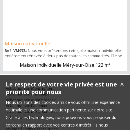
Maison individuelle
Ref. VM978
: Nous vous présentons cette jolie maison individuelle
entièrement rénovée à deux pas de toutes les commodités. Elle se
compose d'une entrée, une pièce de vie avec cuisine ouverte
Maison individuelle Méry-sur-Oise
122 m²
menant sur une véranda. Une seconde partie (pouvant être
indépendante) comprenant une pièce avec cheminée, une
buanderie, une salle d'eau, des wc, un bureau et une chambre à
l'étage. A l'étage, vous y tr...
Le respect de votre vie privée est une
✕
Achat maison Montlignon
priorité pour nous
Achat maison Margency
Achat maison Montmorency
Nous utilisons des cookies afin de vous offrir une expérience
Achat maison Eaubonne
optimale et une communication pertinente sur notre site.
Achat maison Méry-sur-Oise
Grace à ces technologies, nous pouvons vous proposer du
Achat maison Andilly
contenu en rapport avec vos centres d'intérêt. Ils nous
Maison à vendre Montlignon