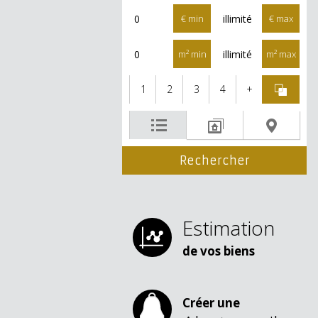
€ min
€ max
m² min
m² max
1
2
3
4
+
Estimation
de vos biens
Créer une