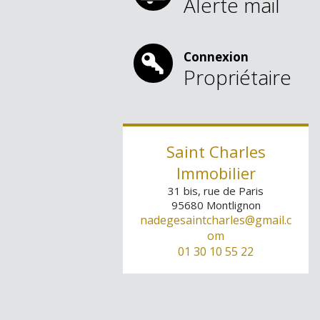
Alerte mail
Connexion
Propriétaire
1
2
3
4
5
6
Saint Charles
Immobilier
31 bis, rue de Paris
95680
Montlignon
nadegesaintcharles@gmail.c
om
01 30 10 55 22