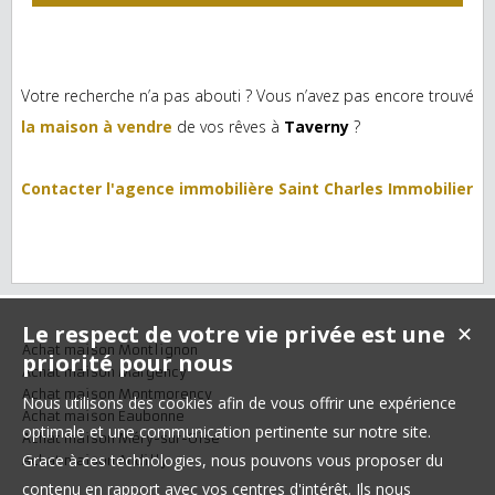
Votre recherche n’a pas abouti ? Vous n’avez pas encore trouvé
la maison à vendre
de vos rêves à
Taverny
?
Contacter l'agence immobilière Saint Charles Immobilier
Le respect de votre vie privée est une
✕
Achat maison Montlignon
priorité pour nous
Achat maison Margency
Achat maison Montmorency
Nous utilisons des cookies afin de vous offrir une expérience
Achat maison Eaubonne
optimale et une communication pertinente sur notre site.
Achat maison Méry-sur-Oise
Grace à ces technologies, nous pouvons vous proposer du
Achat maison Andilly
contenu en rapport avec vos centres d'intérêt. Ils nous